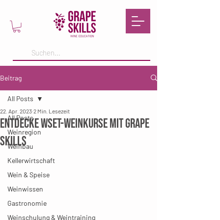
Beitrag
All Posts
22. Apr. 2023
2 Min. Lesezeit
All Posts
Entdecke WSET-WEINKURSE mit Grape
Weinregion
Skills
Weinbau
Kellerwirtschaft
Wein & Speise
Weinwissen
Gastronomie
Weinschulung & Weintraining