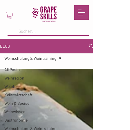
BLOG
Weinschulung & Weintraining
All Posts
Weinregion
Weinbau
Kellerwirtschaft
Wein & Speise
Weinwissen
Gastronomie
Weinschulung & Weintraining