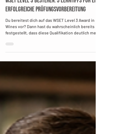
WSET Level 3 bestehen: 5 Lerntipps für eine
erfolgreiche Prüfungsvorbereitung
Du bereitest dich auf das WSET Level 3 Award in
Wines vor? Dann hast du wahrscheinlich bereits
festgestellt, dass diese Qualifikation deutlich mehr
verlangt als das reine Auswendiglernen von
Rebsorten und Weinregionen. Viele Teilnehmende
unterschätzen den Umfang des Stoffes oder
beginnen zu spät mit der gezielten
Prüfungsvorbereitung. Dabei lässt sich die WSET-
Level-3-Prüfung mit der richtigen Strategie sehr
gut meistern. In diesem Beitrag findest du fünf
bewährte Lerntipps a